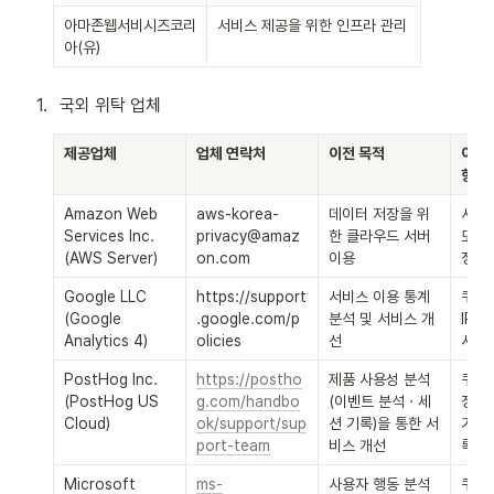
아마존웹서비시즈코리
서비스 제공을 위한 인프라 관리
아(유)
1
.
국외 위탁 업체
제공업체
업체 연락처
이전 목적
이전되
항목
Amazon Web 
aws-korea-
데이터 저장을 위
서비스
Services Inc. 
privacy@amaz
한 클라우드 서버 
또는
(AWS Server)
on.com
이용
정보
Google LLC 
https://support
서비스 이용 통계 
쿠키,
(Google 
.google.com/p
분석 및 서비스 개
IP주
Analytics 4)
olicies
선
서비
PostHog Inc. 
https://postho
제품 사용성 분석
쿠키,
(PostHog US 
g.com/handbo
(이벤트 분석 · 세
정보,
Cloud)
ok/support/sup
션 기록)을 통한 서
기록,
port-team
비스 개선
록(세
Microsoft 
ms-
사용자 행동 분석
쿠키,